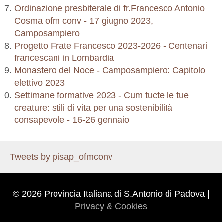
Ordinazione presbiterale di fr.Francesco Antonio
Cosma ofm conv - 17 giugno 2023,
Camposampiero
Progetto Frate Francesco 2023-2026 - Centenari
francescani in Lombardia
Monastero del Noce - Camposampiero: Capitolo
elettivo 2023
Settimane formative 2023 - Cum tucte le tue
creature: stili di vita per una sostenibilità
consapevole - 16-26 gennaio
Tweets by pisap_ofmconv
© 2026 Provincia Italiana di S.Antonio di Padova |
Privacy & Cookies