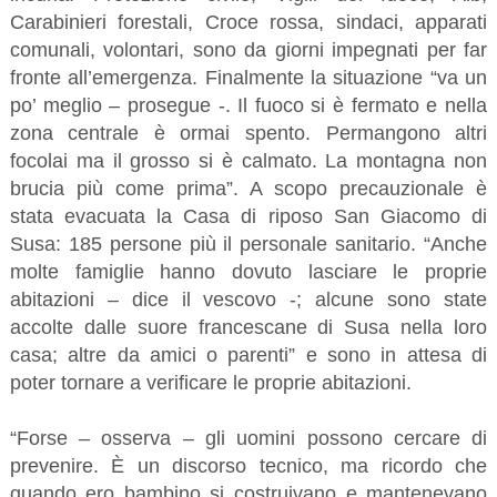
Carabinieri forestali, Croce rossa, sindaci, apparati
comunali, volontari, sono da giorni impegnati per far
fronte all’emergenza. Finalmente la situazione “va un
po’ meglio – prosegue -. Il fuoco si è fermato e nella
zona centrale è ormai spento. Permangono altri
focolai ma il grosso si è calmato. La montagna non
brucia più come prima”. A scopo precauzionale è
stata evacuata la Casa di riposo San Giacomo di
Susa: 185 persone più il personale sanitario. “Anche
molte famiglie hanno dovuto lasciare le proprie
abitazioni – dice il vescovo -; alcune sono state
accolte dalle suore francescane di Susa nella loro
casa; altre da amici o parenti” e sono in attesa di
poter tornare a verificare le proprie abitazioni.
“Forse – osserva – gli uomini possono cercare di
prevenire. È un discorso tecnico, ma ricordo che
quando ero bambino si costruivano e mantenevano