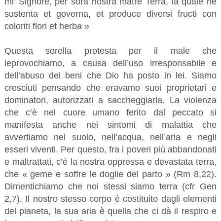
mi’ Signore, per sora nostra matre Terra, la quale ne
sustenta et governa, et produce diversi fructi con
coloriti flori et herba »
Questa sorella protesta per il male che
leprovochiamo, a causa dell’uso irresponsabile e
dell’abuso dei beni che Dio ha posto in lei. Siamo
cresciuti pensando che eravamo suoi proprietari e
dominatori, autorizzati a saccheggiarla. La violenza
che c’è nel cuore umano ferito dal peccato si
manifesta anche nei sintomi di malattia che
avvertiamo nel suolo, nell’acqua, nell’aria e negli
esseri viventi. Per questo, fra i poveri più abbandonati
e maltrattati, c’è la nostra oppressa e devastata terra,
che « geme e soffre le doglie del parto » (Rm 8,22).
Dimentichiamo che noi stessi siamo terra (cfr Gen
2,7). Il nostro stesso corpo è costituito dagli elementi
del pianeta, la sua aria è quella che ci dà il respiro e