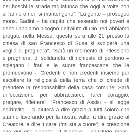
nei boschi le strade tagliafuoco che oggi a volte non
si fanno o non si mantengono”. “La gente – prosegue
mons. Badini – ha capito che essendo noi poveri e
deboli abbiamo bisogno dell’aiuto di Dio. Ieri abbiamo
pregato nella Messa; questa sera alle 21 presso la
chiesa di san Francesco di Susa si svolgerà una
veglia di preghiera”. “Sarà un momento di riflessione
e preghiera, di solidarietà, di richiesta di perdono –
spiegano i frati e le suore francescane che la
promuovono -. Credenti e non credenti insieme per
ascoltare la religiosità della terra che ci chiede di
prendere la responsabilità della casa comune. Sarà
un’occasione per abbracciarci, farci coraggio,
pregare, riflettere”. “Francesco di Assisi – si legge
nell’invito – ci aiuterà a dire grazie a tutti coloro che
stanno lavorando per la nostra valle; a dire grazie al
Creatore; a dire ‘I care’ (‘mi sta a cuore’) la creazione
che qui ora piange”. “Il Signore – conclude mons.