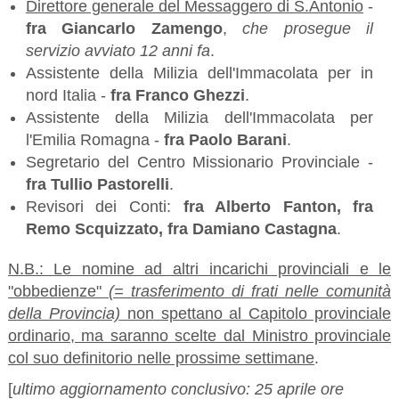
Direttore generale del Messaggero di S.Antonio
-
fra Giancarlo Zamengo
,
che prosegue il
servizio avviato 12 anni fa
.
Assistente della Milizia dell'Immacolata per in
nord Italia -
fra Franco Ghezzi
.
Assistente della Milizia dell'Immacolata per
l'Emilia Romagna -
fra Paolo Barani
.
Segretario del Centro Missionario Provinciale -
fra Tullio Pastorelli
.
Revisori dei Conti:
fra Alberto Fanton, fra
Remo Scquizzato, fra Damiano Castagna
.
N.B.: Le nomine ad altri incarichi provinciali e le
"obbedienze"
(= trasferimento di frati nelle comunità
della Provincia)
non spettano al Capitolo provinciale
ordinario, ma saranno scelte dal Ministro provinciale
col suo definitorio nelle prossime settimane
.
[
ultimo aggiornamento conclusivo: 25 aprile ore