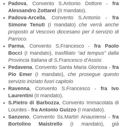
Padova
, Convento S.Antonio Dottore -
fra
Alessandro Zottarel
(II mandato).
Padova-Arcella
, Convento S.Antonio -
fra
Simone Tenuti
(I mandato)
che verrà anche
proposto al Vescovo diocesano per il servizio di
Parroco
.
Parma
, Convento S.Francesco -
fra Paolo
Bocci
(I mandato),
trasfiliato “ad tempus” dalla
Provincia Italiana di S.Francesco d’Assisi
.
Pedavena
, Convento Santa Maria Gloriosa -
fra
Pio Emer
(I mandato),
che prosegue questo
servizio iniziato fuori capitolo
Ravenna
, Convento S.Francesco -
fra Ivo
Laurentini
(II mandato).
S.Pietro di Barbozza
, Convento Immacolata di
Lourdes -
fra Antonio Guizzo
(I mandato).
Sanzeno
, Convento Ss.Martiri Anauniensi -
fra
Bortolino Maistrello
(I mandato),
già