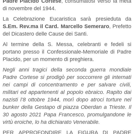
Padre Placido Cortese
, consumatosi verso la metà
di novembre del 1944.
La Celebrazione Eucaristica sarà presieduta da
S.Em. Rev.ma il Card. Marcello Semeraro
, Prefetto
del Dicastero delle Cause dei Santi.
Al termine della S. Messa, celebranti e fedeli si
portano presso il Confessionale-Memoriale di Padre
Placido, per un momento di preghiera.
Negli anni tragici della seconda guerra mondiale
Padre Cortese si prodigò per soccorrere gli internati
nei campi di concentramento e per salvare civili,
militari ed appartenenti al popolo ebraico. Rapito dai
nazisti l’8 ottobre 1944, morì dopo atroci torture nel
bunker della Gestapo di piazza Oberdan a Trieste. Il
30 agosto 2021 Papa Francesco, promulgandone le
virtù eroiche, lo ha dichiarato Venerabile.
PER APPROFONDIRE LA FIGURA DI PADRE