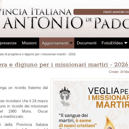
 presenze
Missioni
Aggiornamenti
Documenti
Foto&Video
a di preghiera e digiuno per i missionari martiri - 2026
ra e digiuno per i missionari martiri - 2026
Creato: 18 Ma
nga un ricordo fraterno dal
per ricordarvi che il 24 marzo
iuno in ricordo dei missionari
 del 1980 Mons. Oscar
a martirizzato.
ella Provincia Italiana