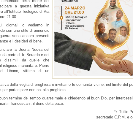
 centenario della morte del
cipare a questa iniziativa
à all’Istituto Teologico di Via
 ore 21.00.
i giornali o vediamo in
ede con uno stile di annuncio
e guerra sono ancora presenti
anze e i desideri di bene.
nnunciare la Buona Nuova del
da parte di fr. Berardo e dei
po dissimili da quelle che
l religioso maronita p. Pierre
el Libano, vittima di un
tiva della veglia di preghiera e invitiamo le comunità vicine, nel limite del po
 per partecipare con noi alla preghiera.
 buon termine del tempo quaresimale e chiedendo al buon Dio, per intercessi
martiri francescani, il dono della pace.
Fr. Tullio P
segretario C.P.M. e c