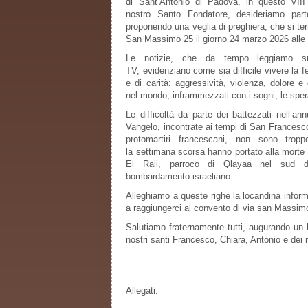
di Sant’Antonio di Padova, in questo VIII
nostro Santo Fondatore, desideriamo parte
proponendo una veglia di preghiera, che si terr
San Massimo 25 il giorno 24 marzo 2026 alle
Le notizie, che da tempo leggiamo su
TV, evidenziano come sia difficile vivere la f
e di carità: aggressività, violenza, dolore 
nel mondo, inframmezzati con i sogni, le sper
Le difficoltà da parte dei battezzati nell’a
Vangelo, incontrate ai tempi di San Francesco 
protomartiri francescani, non sono trop
la settimana scorsa hanno portato alla morte i
El Raii, parroco di Qlayaa nel sud d
bombardamento israeliano.
Alleghiamo a queste righe la locandina informa
a raggiungerci al convento di via san Massimo
Salutiamo fraternamente tutti, augurando un
nostri santi Francesco, Chiara, Antonio e dei 
Allegati: