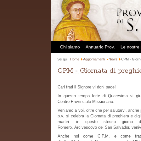
Chi siamo
Annuario Prov.
Le nostre
Sei qui:
Home
Aggiornamenti
News
CPM - Giornat
CPM - Giornata di preghie
Cari frati il Signore vi doni pace!
In questo tempo forte di Quaresima vi giu
Centro Provinciale Missionario.
Veniamo a voi, oltre che per salutarvi, anche 
p.v. si celebra la Giornata di preghiera e dig
martiri: in questo stesso giorno
Romero, Arcivescovo del San Salvador, veniv
Anche noi come C.P.M. e come frati d