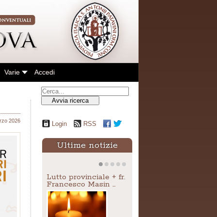
Varie
Accedi
Avvia ricerca
rzo 2026
Login
RSS
Ultime notizie
Lutto provinciale + fr.
Francesco Masin …