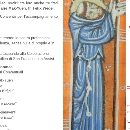
ci novizi: tra loro anche tre frati
Marie Mak-Yuen, fr. Felix Wedel
.
ro Convento per l’accompagnamento
etteremo la nostra professione
enza, senza nulla di proprio e in
 partecipando alla Celebrazione
silica di San Francesco in Assisi.
poranea
ori Conventuali
Mak-Yuen
el
a-Belgio”
ucci
 e Molise”
Sparaventi
o Italia”
zović