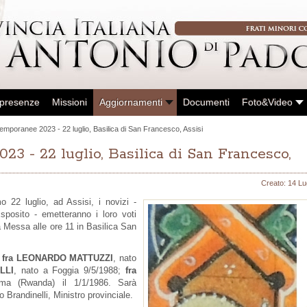
 presenze
Missioni
Aggiornamenti
Documenti
Foto&Video
temporanee 2023 - 22 luglio, Basilica di San Francesco, Assisi
23 - 22 luglio, Basilica di San Francesco,
Creato: 14 Lu
o 22 luglio, ad Assisi, i novizi -
sposito - emetteranno i loro voti
ta Messa alle ore 11 in Basilica San
a
fra LEONARDO MATTUZZI
, nato
LLI
, nato a Foggia 9/5/1988;
fra
ma (Rwanda) il 1/1/1986. Sarà
o Brandinelli, Ministro provinciale.