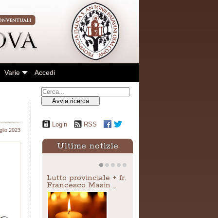
Varie
Accedi
Avvia ricerca
Login
RSS
glio 2023
Ultime notizie
Lutto provinciale + fr.
Francesco Masin …