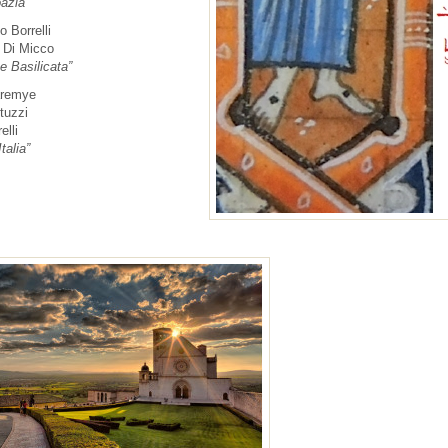
oazia”
o Borrelli
e Di Micco
e Basilicata”
karemye
tuzzi
elli
talia”