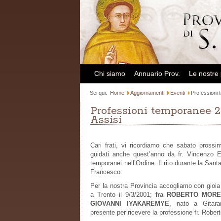
Chi siamo
Annuario Prov.
Le nostre
Sei qui:
Home
Aggiornamenti
Eventi
Professioni 
Professioni temporanee 20
Assisi
Cari frati, vi ricordiamo che sabato prossim
guidati anche quest’anno da fr. Vincenzo E
temporanei nell’Ordine. Il rito durante la San
Francesco.
Per la nostra Provincia accogliamo con gioi
a Trento il 9/3/2001;
fra ROBERTO MORE
GIOVANNI IYAKAREMYE
, nato a Gitara
presente per ricevere la professione fr. Robert