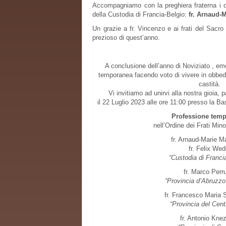
Accompagniamo con la preghiera fraterna i die
della Custodia di Francia-Belgio:
fr. Arnaud-
Un grazie a fr. Vincenzo e ai frati del Sac
prezioso di quest’anno.
A conclusione dell’anno di Noviziato , em
temporanea facendo voto di vivere in obbedi
castità.
Vi invitiamo ad unirvi alla nostra gioia,
il 22 Luglio 2023 alle ore 11:00 presso la Ba
Professione tem
nell’Ordine dei Frati Min
fr. Arnaud-Marie 
fr. Felix Wed
“Custodia di Franci
fr. Marco Perr
“Provincia d’Abruzzo
fr. Francesco Maria 
“Provincia del Centr
fr. Antonio Kne