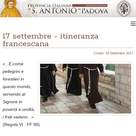
≡
17 settembre - itineranza
francescana
Creato: 18 Settembre 2017
«...E come
pellegrini e
forestieri in
questo mondo,
servendo al
Signore in
povertà e umiltà,
i frati vadano...»
(Regola VI : FF 90)