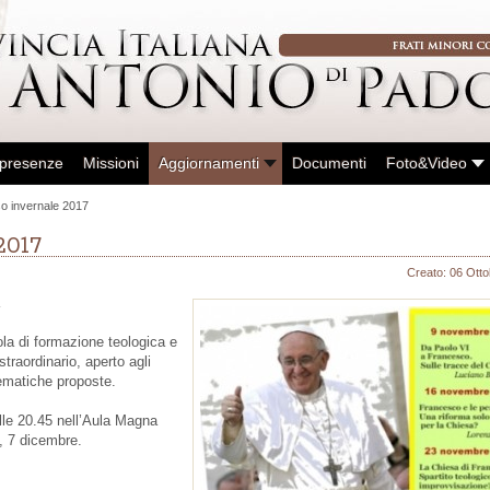
 presenze
Missioni
Aggiornamenti
Documenti
Foto&Video
o invernale 2017
2017
Creato: 06 Ott
a
uola di formazione teologica e
traordinario, aperto agli
tematiche proposte.
 alle 20.45 nell’Aula Magna
e, 7 dicembre.