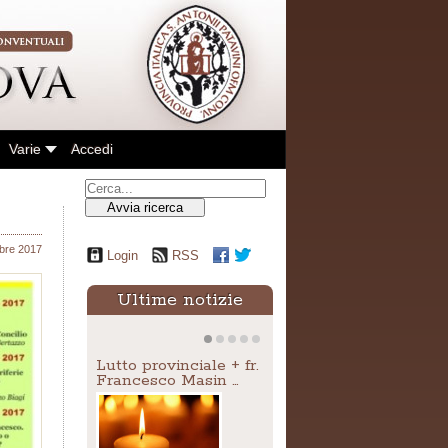
Varie
Accedi
Avvia ricerca
obre 2017
Login
RSS
Ultime notizie
Lutto provinciale + fr.
Francesco Masin …