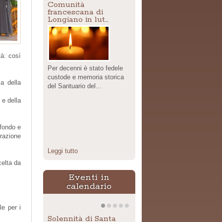
Comunità
francescana di
Longiano in lut…
tà: così
Per decenni è stato fedele
custode e memoria storica
a della
del Santuario del...
 e della
ofondo e
crazione
Leggi tutto
celta da
Eventi in
calendario
le per i
Solennità di Santa