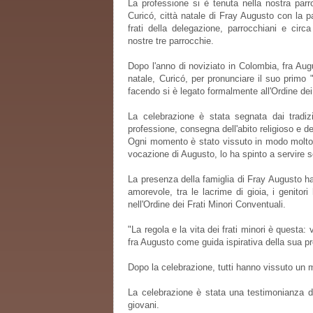
La professione si è tenuta nella nostra pa
Curicó, città natale di Fray Augusto con la pa
frati della delegazione, parrocchiani e circ
nostre tre parrocchie.
Dopo l'anno di noviziato in Colombia, fra Augu
natale, Curicó, per pronunciare il suo primo 
facendo si è legato formalmente all'Ordine dei
La celebrazione è stata segnata dai tradizi
professione, consegna dell'abito religioso e de
Ogni momento è stato vissuto in modo molto si
vocazione di Augusto, lo ha spinto a servire s
La presenza della famiglia di Fray Augusto h
amorevole, tra le lacrime di gioia, i genito
nell'Ordine dei Frati Minori Conventuali.
"La regola e la vita dei frati minori è questa
fra Augusto come guida ispirativa della sua p
Dopo la celebrazione, tutti hanno vissuto un mo
La celebrazione è stata una testimonianza di 
giovani.