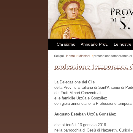
Chi siamo
Annuario Prov.
Le nostre
Sei qui:
Home
Missioni
professione temporanea di
professione temporanea d
La Delegazione del Cile
della Provincia italiana di Sant'Antonio di Pa
dei Frati Minori Conventuali
e le famiglie Urzúa e González
con gioia annunciano la Professione tempora
Augusto Esteban Urzúa González
che si terrà il 13 gennaio 2018
nella parrocchia di Gesù di Nazareth, Curicó - 