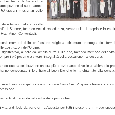
rrocchia Jesús de Nazareth a
rtecipazione di suoi parenti,
a 60 giovani missionari delle
sto è tornato nella sua città
"sì" al Signore, facendo voti di obbedienza, senza nulla di proprio e in casti
 Frati Minori Conventuali.
onali momenti della professione religiosa: chiamata, interrogatorio, formul
lle Costituzioni dell’Ordine.
gnificativo, aiutato dall'omelia di fra Tullio che, facendo memoria della vita
empre i più poveri e a vivere l'integralità della vocazione francescana.
a reso questa celebrazione ancora più emozionante, dove in un abbraccio pr
ri hanno consegnato il loro figlio al buon Dio che lo ha chiamato alla consa
: vivere il santo vangelo di nostro Signore Gesù Cristo": questa frase è stata s
rofessione.
mento di fraternitá nel cortile della parrocchia.
vita e di fede da parte di fra Augusto per tutti i presenti e in modo specia