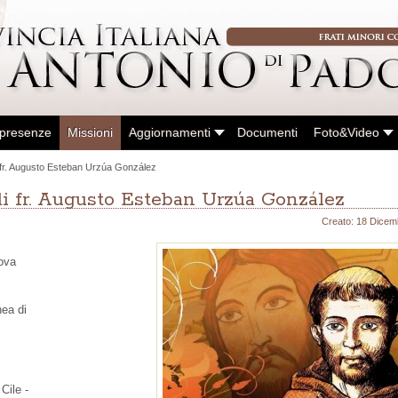
 presenze
Missioni
Aggiornamenti
Documenti
Foto&Video
 fr. Augusto Esteban Urzúa González
i fr. Augusto Esteban Urzúa González
Creato: 18 Dicem
dova
nea di
Cile -