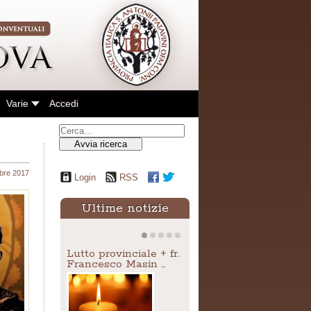
Varie
Accedi
Avvia ricerca
bre 2017
Login
RSS
Ultime notizie
Lutto provinciale + fr.
Francesco Masin …