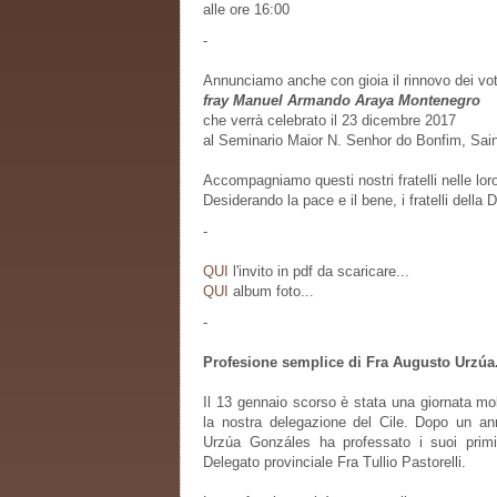
alle ore 16:00
-
Annunciamo anche con gioia il rinnovo dei vot
fray Manuel Armando Araya Montenegro
che verrà celebrato il 23 dicembre 2017
al Seminario Maior N. Senhor do Bonfim, Sain
Accompagniamo questi nostri fratelli nelle loro
Desiderando la pace e il bene, i fratelli della 
-
QUI
l'invito in pdf da scaricare...
QUI
album foto...
-
Profesione semplice di Fra Augusto Urzúa
Il 13 gennaio scorso è stata una giornata mo
la nostra delegazione del Cile. Dopo un an
Urzúa Gonzáles ha professato i suoi primi
Delegato provinciale Fra Tullio Pastorelli.