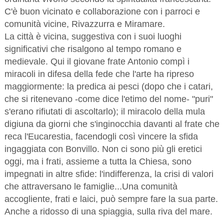
C'è buon vicinato e collaborazione con i parroci e
comunità vicine, Rivazzurra e Miramare.
La città è vicina, suggestiva con i suoi luoghi
significativi che risalgono al tempo romano e
medievale. Qui il giovane frate Antonio compì i
miracoli in difesa della fede che l'arte ha ripreso
maggiormente: la predica ai pesci (dopo che i catari,
che si ritenevano -come dice l'etimo del nome- "puri"
s'erano rifiutati di ascoltarlo); il miracolo della mula
digiuna da giorni che s'inginocchia davanti al frate che
reca l'Eucarestia, facendogli così vincere la sfida
ingaggiata con Bonvillo. Non ci sono più gli eretici
oggi, ma i frati, assieme a tutta la Chiesa, sono
impegnati in altre sfide: l'indifferenza, la crisi di valori
che attraversano le famiglie...Una comunità
accogliente, frati e laici, può sempre fare la sua parte.
Anche a ridosso di una spiaggia, sulla riva del mare.