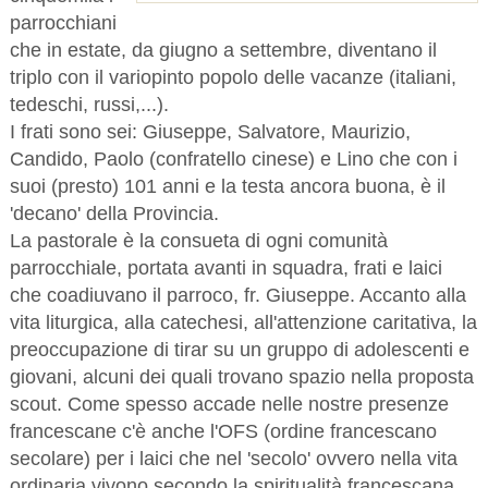
parrocchiani
che in estate, da giugno a settembre, diventano il
triplo con il variopinto popolo delle vacanze (italiani,
tedeschi, russi,...).
I frati sono sei: Giuseppe, Salvatore, Maurizio,
Candido, Paolo (confratello cinese) e Lino che con i
suoi (presto) 101 anni e la testa ancora buona, è il
'decano' della Provincia.
La pastorale è la consueta di ogni comunità
parrocchiale, portata avanti in squadra, frati e laici
che coadiuvano il parroco, fr. Giuseppe. Accanto alla
vita liturgica, alla catechesi, all'attenzione caritativa, la
preoccupazione di tirar su un gruppo di adolescenti e
giovani, alcuni dei quali trovano spazio nella proposta
scout. Come spesso accade nelle nostre presenze
francescane c'è anche l'OFS (ordine francescano
secolare) per i laici che nel 'secolo' ovvero nella vita
ordinaria vivono secondo la spiritualità francescana.