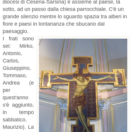
diocesi di Cesena-Sarsina) è assieme al paese, là
sotto, ad un passo dalla chiesa parrocchiale. C'è un
grande silenzio mentre lo sguardo spazia tra alberi in
fiore e paesi in lontananza che sbucano dal
paesaggio.
I frati sono
sei: Mirko,
Antonio,
Carlos,
Giuseppino,
Tommaso,
Andrea (e
per
quest'anno
s'è aggiunto,
in tempo
sabbatico,
Maurizio). La