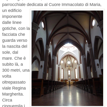
parrocchiale dedicata al Cuore Immacolato di Maria,
un edificio
imponente
dalle linee
gotiche, con la
facciata che
guarda verso
la nascita del
sole, dal
mare. Che è
subito là, a
300 metri, una
volta
oltrepassato
viale Regina
Margherita.
Circa
cinquemila i