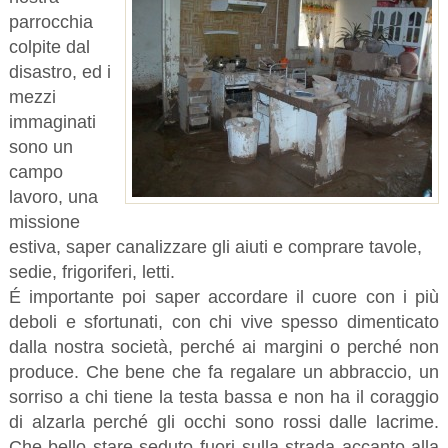
parrocchia
colpite dal
disastro, ed i
mezzi
immaginati
sono un
campo
lavoro, una
missione
estiva, saper canalizzare gli aiuti e comprare tavole,
sedie, frigoriferi, letti.
É importante poi saper accordare il cuore con i più
deboli e sfortunati, con chi vive spesso dimenticato
dalla nostra società, perché ai margini o perché non
produce. Che bene che fa regalare un abbraccio, un
sorriso a chi tiene la testa bassa e non ha il coraggio
di alzarla perché gli occhi sono rossi dalle lacrime.
Che bello stare seduto fuori sulla strada accanto alla