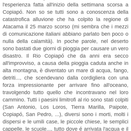
l'esperienza fatta all'inizio della settimana scorsa a
Copiapó. Non so se tutti sono a conoscenza della
catastrofica alluvione che ha colpito la regione di
Atacama il 25 marzo scorso (mi sembra che i mezzi
di comunicazione italiani abbiano parlato ben poco o
nulla della calamità). In poche parole, nel deserto
sono bastati due giorni di pioggia per causare un vero
disastro. Il Rio Copiapó che da anni era secco
all'improvviso, a causa della pioggia caduta anche in
alta montagna, è diventato un mare di acqua, fango,
detriti..., che scendevano dalla cordigliera con una
forza impressionante per arrivare fino all'oceano,
travolgendo tutto quello che incontravano nel loro
cammino. Tutti i paesini limitrofi al rio sono stati colpiti
(San Antonio, Los Loros, Tierra Marilla, Paipote,
Copiapó, San Pedro, ...), diversi sono i morti, molti i
dispersi e le umili case, le piccole chiese, le semplici
cappelle, le scuole..., tutto dove é arrivata l'acqua e il