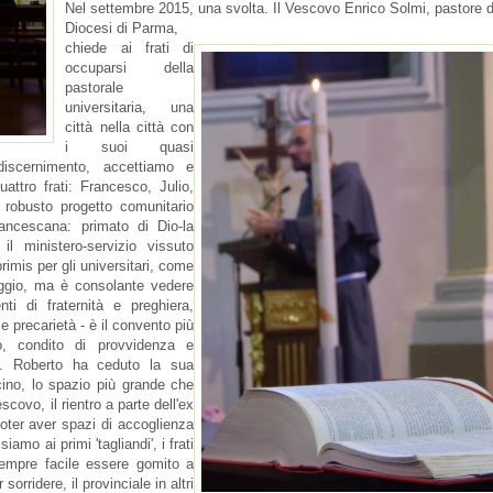
Nel settembre 2015, una svolta. Il Vescovo Enrico Solmi, pastore d
Diocesi di Parma,
chiede ai frati di
occuparsi della
pastorale
universitaria, una
città nella città con
i suoi quasi
iscernimento, accettiamo e
attro frati: Francesco, Julio,
robusto progetto comunitario
rancescana: primato di Dio-la
, il ministero-servizio vissuto
rimis per gli universitari, come
ggio, ma è consolante vedere
i di fraternità e preghiera,
 precarietà - è il convento più
o, condito di provvidenza e
 fr. Roberto ha ceduto la sua
cino, lo spazio più grande che
covo, il rientro a parte dell'ex
 poter aver spazi di accoglienza
iamo ai primi 'tagliandi', i frati
sempre facile essere gomito a
orridere, il provinciale in altri