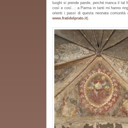
luoghi si prende parole, perché manca il tal 
così e così...: a Parma in tanti mi hanno ri
orienti i passi di questa neonata comunità e
www.fratidelprato.it
).