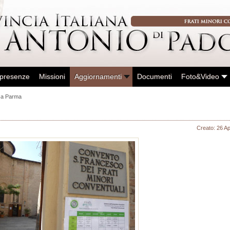
 presenze
Missioni
Aggiornamenti
Documenti
Foto&Video
e a Parma
Creato: 26 Ap