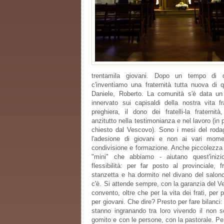
trentamila giovani. Dopo un tempo di d
c'inventiamo una fraternità tutta nuova di qu
Daniele, Roberto. La comunità s'è data un 
innervato sui capisaldi della nostra vita f
preghiera, il dono dei fratelli-la fraternità
anzitutto nella testimonianza e nel lavoro (in p
chiesto dal Vescovo). Sono i mesi del roda
l'adesione di giovani e non ai vari moment
condivisione e formazione. Anche piccolezza e
"mini" che abbiamo - aiutano quest'inizi
flessibilità: per far posto al provinciale,
stanzetta e ha dormito nel divano del salon
c'è. Si attende sempre, con la garanzia del Ves
convento, oltre che per la vita dei frati, per
per giovani. Che dire? Presto per fare bilanci: s
stanno ingranando tra loro vivendo il non 
gomito e con le persone, con la pastorale. Per s