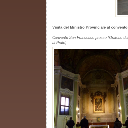
Visita del Ministro Provinciale al convento
Convento San Francesco presso l'Oratorio del
al Prato).