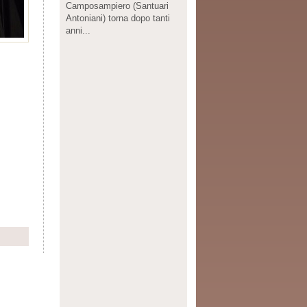
Camposampiero (Santuari
Antoniani) torna dopo tanti
anni...
Share