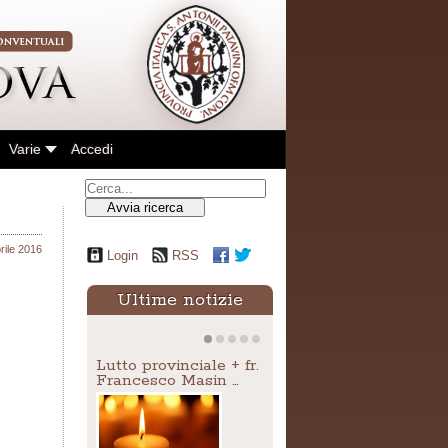
Varie
Accedi
Avvia ricerca
rile 2016
Login
RSS
Ultime notizie
Lutto provinciale + fr.
Francesco Masin …