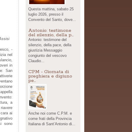
Questa mattina, sabato 25
luglio 2026, presso il
Convento del Santo, dove...
Antonio: testimone
del silenzio, della p…
Assisi
Antonio: testimone del
silenzio, della pace, della
esco, -
giustizia Messaggio
izia nel
congiunto del vescovo
slancio,
Claudio...
overi in
re: San
CPM - Giornata di
preghiera e digiuno
ttiverie
pe…
iventano
porzione
appella
onvento:
ttura, a
 riavere
 cara ai
Anche noi come C.P.M. e
gnativo
come frati della Provincia
si sono
Italiana di Sant’Antonio di...