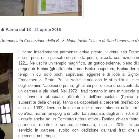
 di Parma dal 18 - 21 aprile 2016
l'Immacolata Concezione della B. V. Maria (della Chiesa di San Francesco d'
Il primo insediamento parmense arriva presto, vivente san Franc
che si pensa sia passato di qui- e la prima, piccola costruzione in
1221. Ne uscirà un tempio magnifico, un gotico solenne, pieno di 
pregno di Bibbia (gli affreschi come Biblia pauperum, Bibbia dei p
tempi in cui solo pochi sapevano leggere) e di lode al Signo
Francesco al Prato. Poi le 'solite' storie con le stupidità e le ca
degli uomini: Napoleone prima, gl'italiani poi: chiesa e convento d
un carcere a più piani. Nel 1972 i frati tornano in una minuscola 
di convento attaccato all'oratorio dell'Immacolata (l'unica c
superstite della chiesa), fanno da cappellani ai carcerati (nell'ex c
sino al 1993), liberano la chiesa che ritorna, almeno nella stru
com'era, ma ormai spoglia di tutto. La speranza, dagli anni '70, è di
- grazie anche ad un Comitato tuttora attivo - l'antica chiesa tanto
parmensi, mentre è sempre continuato, sino al 2015, l'impe
servizio in carcere, svolto con dedizione da tanti frati che 
succeduti nel tempo.